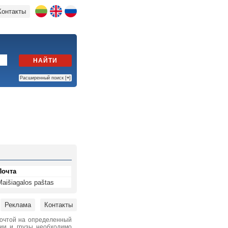
Контакты
НАЙТИ
Расширенный поиск [
+
]
Почта
Maišiagalos paštas
Реклама
Контакты
почтой на определенный
нии и грузы необходимо