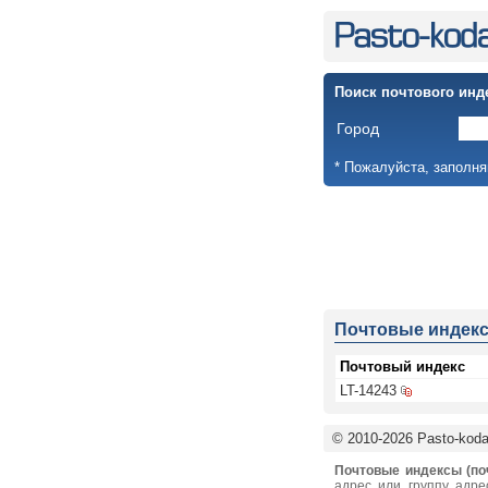
Поиск почтового инд
Город
* Пожалуйста, заполня
Почтовые индек
Почтовый индекс
LT-14243
© 2010-2026 Pasto-kodai
Почтовые индексы (по
адрес или группу адре