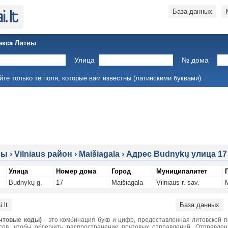
База данных
екса Литвы
Улица
№ дома
йте только те поля, которые вам известны (латинскими буквами)
сы
›
Vilniaus район
›
Maišiagala
›
Адрес Budnykų улица 17
Улица
Номер дома
Город
Муниципалитет
Budnykų g.
17
Maišiagala
Vilniaus r. sav.
.lt
База данных
чтовые коды)
- это комбинация букв и цифр, предоставленная литовской 
сов, чтобы облегчить распространение почтовых отправлений. Отправле