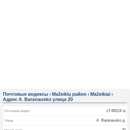
Почтовые индексы
›
Mažeikių район
›
Mažeikiai
›
Адрес A. Baranausko улица 20
LT-89224
A. Baranausko g.
20