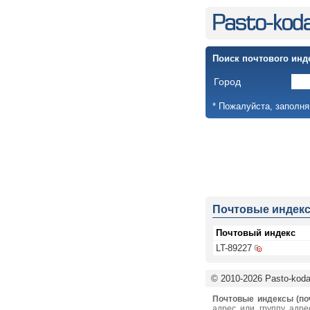
Поиск почтового инд
Город
* Пожалуйста, заполня
Почтовые индек
Почтовый индекс
LT-89227
© 2010-2026 Pasto-kodai
Почтовые индексы (по
адрес или группу адре