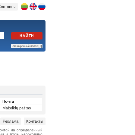
Контакты
НАЙТИ
Расширенный поиск [
+
]
Почта
Mažeikių paštas
Реклама
Контакты
почтой на определенный
нии и грузы необходимо