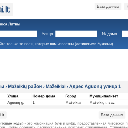
База данных
екса Литвы
Улица
№ дома
йте только те поля, которые вам известны (латинскими буквами)
сы
›
Mažeikių район
›
Mažeikiai
›
Адрес Aguonų улица 1
Улица
Номер дома
Город
Муниципалитет
Aguonų g.
1
Mažeikiai
Mažeikių r. sav.
.lt
База данных
чтовые коды)
- это комбинация букв и цифр, предоставленная литовской 
сов, чтобы облегчить распространение почтовых отправлений. Отправле