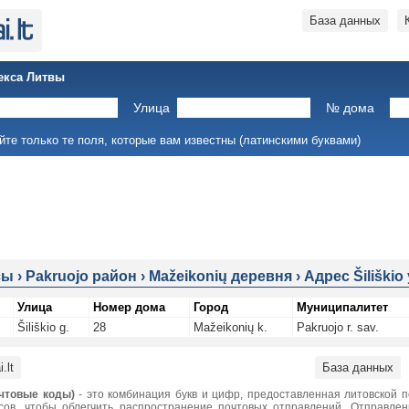
База данных
екса Литвы
Улица
№ дома
йте только те поля, которые вам известны (латинскими буквами)
сы
›
Pakruojo район
›
Mažeikonių деревня
›
Адрес Šiliškio
Улица
Номер дома
Город
Муниципалитет
Šiliškio g.
28
Mažeikonių k.
Pakruojo r. sav.
.lt
База данных
чтовые коды)
- это комбинация букв и цифр, предоставленная литовской 
сов, чтобы облегчить распространение почтовых отправлений. Отправле