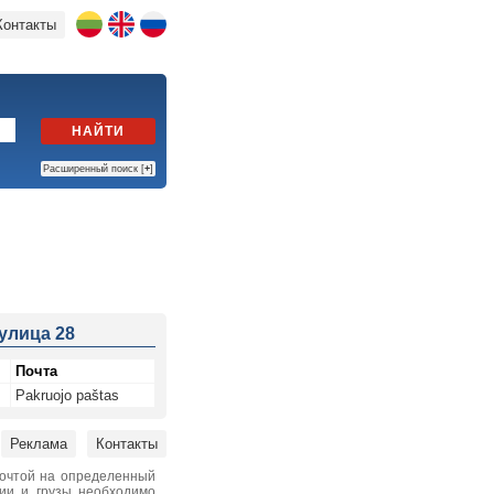
Контакты
НАЙТИ
Расширенный поиск [
+
]
 улица 28
Почта
Pakruojo paštas
Реклама
Контакты
почтой на определенный
нии и грузы необходимо