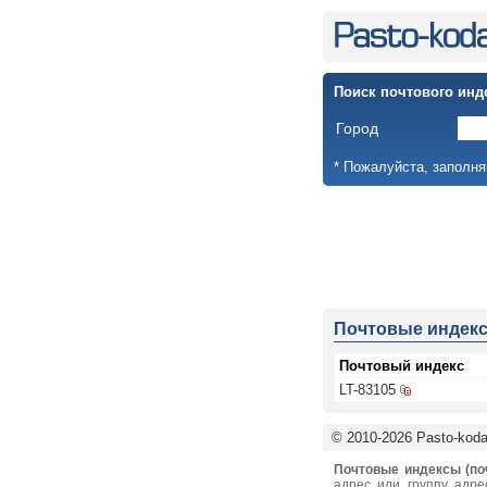
Поиск почтового инд
Город
* Пожалуйста, заполня
Почтовые индек
Почтовый индекс
LT-83105
© 2010-2026 Pasto-kodai
Почтовые индексы (по
адрес или группу адре