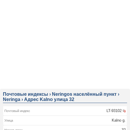
Почтовые индексы
›
Neringos населённый пункт
›
Neringa
›
Адрес Kalno улица 32
LT-93102
Kalno g.
32