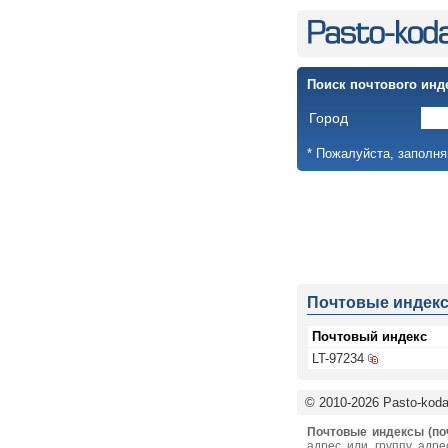
Поиск почтового инд
Город
* Пожалуйста, заполня
Почтовые индек
Почтовый индекс
LT-97234
© 2010-2026 Pasto-kodai
Почтовые индексы (по
адрес или группу адре