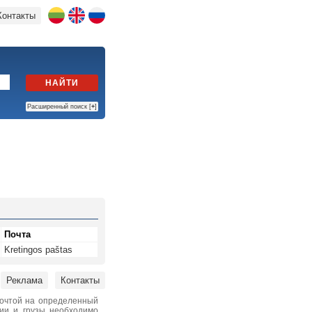
Контакты
НАЙТИ
Расширенный поиск [
+
]
Почта
Kretingos paštas
Реклама
Контакты
почтой на определенный
нии и грузы необходимо