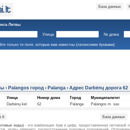
База данных
екса Литвы
Улица
№ дома
йте только те поля, которые вам известны (латинскими буквами)
сы
›
Palangos город
›
Palanga
›
Адрес Darbėnų дорога 62
Улица
Номер дома
Город
Муниципалитет
Darbėnų kel.
62
Palanga
Palangos m. sav.
.lt
База данных
чтовые коды)
- это комбинация букв и цифр, предоставленная литовской 
сов, чтобы облегчить распространение почтовых отправлений. Отправле