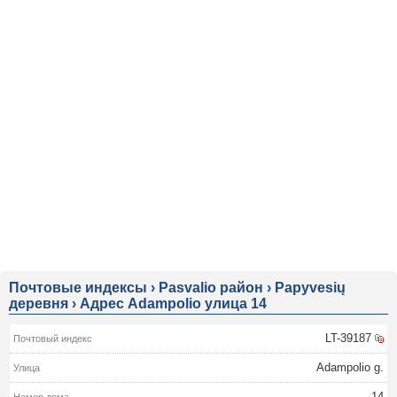
Почтовые индексы
›
Pasvalio район
›
Papyvesių
деревня
›
Адрес Adampolio улица 14
LT-39187
Adampolio g.
14