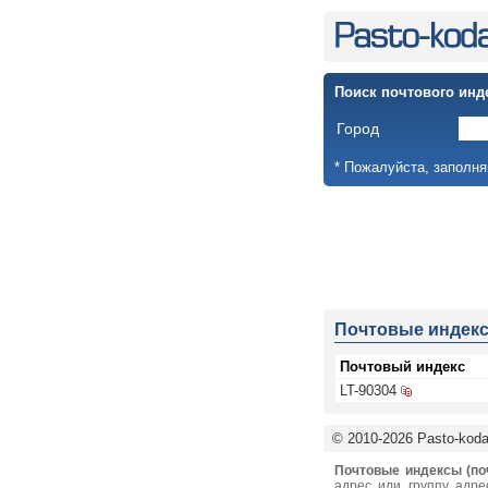
Поиск почтового инд
Город
* Пожалуйста, заполня
Почтовые индек
Почтовый индекс
LT-90304
© 2010-2026 Pasto-kodai
Почтовые индексы (по
адрес или группу адре