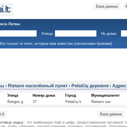
База данных
екса Литвы
Улица
№ дома
йте только те поля, которые вам известны (латинскими буквами)
сы
›
Rietavo населённый пункт
›
Pelaičių деревня
›
Адрес
Улица
Номер дома
Город
Муниципалитет
Bangos g.
37
Pelaičių k.
Rietavo sav.
.lt
База данных
чтовые коды)
- это комбинация букв и цифр, предоставленная литовской 
сов, чтобы облегчить распространение почтовых отправлений. Отправле