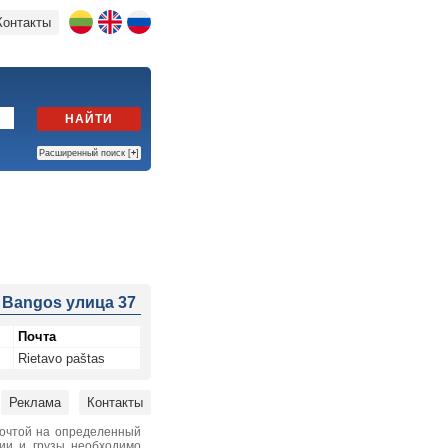
Контакты
НАЙТИ
Расширенный поиск [
+
]
 Bangos улица 37
Почта
Rietavo paštas
Реклама
Контакты
почтой на определенный
нии и грузы необходимо