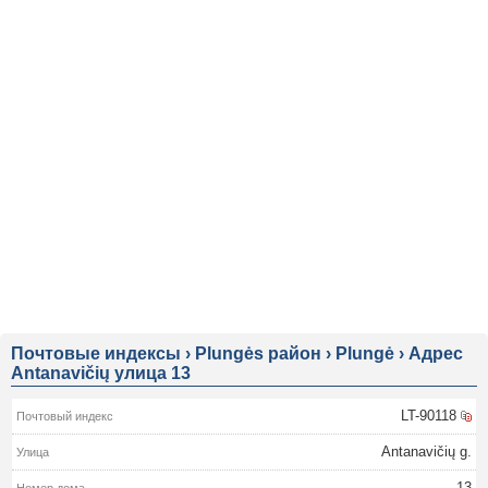
Почтовые индексы
›
Plungės район
›
Plungė
›
Адрес
Antanavičių улица 13
LT-90118
Antanavičių g.
13