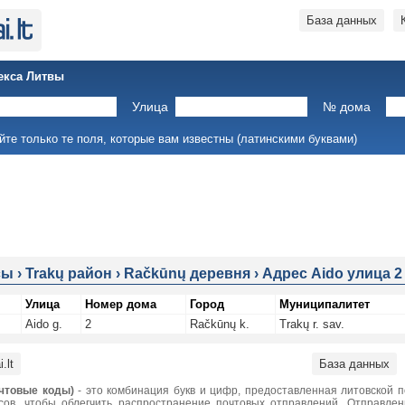
База данных
екса Литвы
Улица
№ дома
йте только те поля, которые вам известны (латинскими буквами)
сы
›
Trakų район
›
Račkūnų деревня
›
Адрес Aido улица 2
Улица
Номер дома
Город
Муниципалитет
Aido g.
2
Račkūnų k.
Trakų r. sav.
.lt
База данных
чтовые коды)
- это комбинация букв и цифр, предоставленная литовской 
сов, чтобы облегчить распространение почтовых отправлений. Отправле