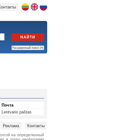
Контакты
НАЙТИ
Расширенный поиск [
+
]
Почта
Lentvario paštas
Реклама
Контакты
почтой на определенный
нии и грузы необходимо