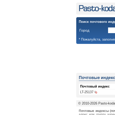
Поиск почтового инд
Город
* Пожалуйста, заполня
Почтовые индек
Почтовый индекс
LT-25137
© 2010-2026 Pasto-kodai
Почтовые индексы (по
адрес или группу адре