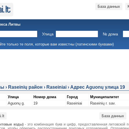
База данных
екса Литвы
Улица
№ дома
йте только те поля, которые вам известны (латинскими буквами)
сы
›
Raseinių район
›
Raseiniai
›
Адрес Aguonų улица 19
Улица
Номер дома
Город
Муниципалитет
Aguonų g.
19
Raseiniai
Raseinių r. sav.
.lt
База данных
чтовые коды)
- это комбинация букв и цифр, предоставленная литовской 
сов, чтобы облегчить распространение почтовых отправлений. Отправле