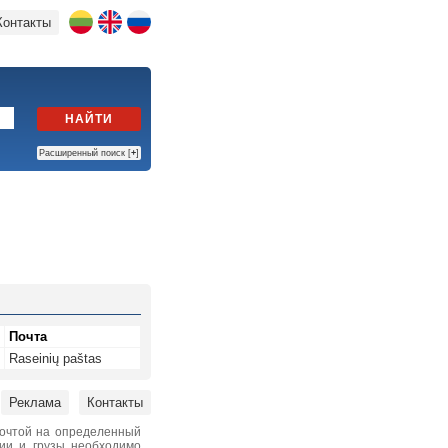
Контакты
НАЙТИ
Расширенный поиск [
+
]
Почта
Raseinių paštas
Реклама
Контакты
почтой на определенный
нии и грузы необходимо