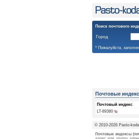
Поиск почтового инд
Город
* Пожалуйста, заполня
Почтовые индек
Почтовый индекс
LT-89380
© 2010-2026 Pasto-kodai
Почтовые индексы (по
адрес или группу адре