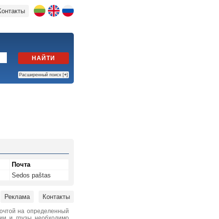
Контакты
НАЙТИ
Расширенный поиск [
+
]
Почта
Sedos paštas
Реклама
Контакты
почтой на определенный
нии и грузы необходимо