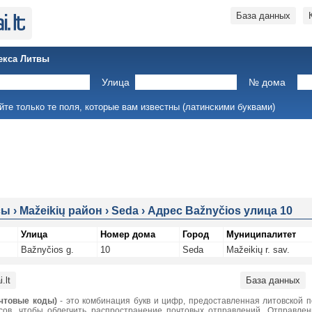
База данных
екса Литвы
Улица
№ дома
йте только те поля, которые вам известны (латинскими буквами)
сы
›
Mažeikių район
›
Seda
›
Адрес Bažnyčios улица 10
Улица
Номер дома
Город
Муниципалитет
Bažnyčios g.
10
Seda
Mažeikių r. sav.
.lt
База данных
чтовые коды)
- это комбинация букв и цифр, предоставленная литовской 
сов, чтобы облегчить распространение почтовых отправлений. Отправле