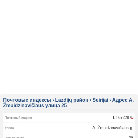
Почтовые индексы
›
Lazdijų район
›
Seirijai
›
Адрес A.
Žmuidzinavičiaus улица 25
LT-67228
A. Žmuidzinavičiaus g.
25