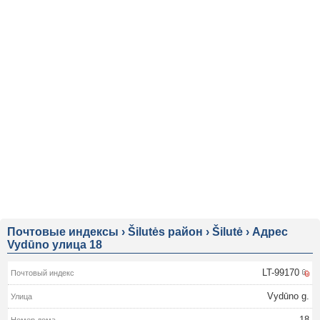
Почтовые индексы
›
Šilutės район
›
Šilutė
›
Адрес
Vydūno улица 18
LT-99170
Vydūno g.
18