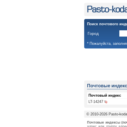
Поиск почтового инд
Город
* Пожалуйста, заполня
Почтовые индек
Почтовый индекс
LT-14247
© 2010-2026 Pasto-kodai
Почтовые индексы (по
адрес или группу адре