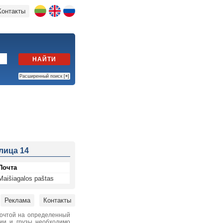
Контакты
НАЙТИ
Расширенный поиск [
+
]
лица 14
Почта
Maišiagalos paštas
Реклама
Контакты
почтой на определенный
нии и грузы необходимо