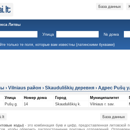
База данных
екса Литвы
Улица
№ дома
йте только те поля, которые вам известны (латинскими буквами)
сы
›
Vilniaus район
›
Skauduliškių деревня
›
Адрес Pušų у
Улица
Номер дома
Город
Муниципалитет
Pušų g.
14
Skauduliškių k.
Vilniaus r. sav.
.lt
База данных
чтовые коды)
- это комбинация букв и цифр, предоставленная литовской 
сов, чтобы облегчить распространение почтовых отправлений. Отправле