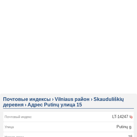
Почтовые индексы
›
Vilniaus район
›
Skauduliškių
деревня
›
Адрес Putinų улица 15
LT-14247
Putinų g.
15