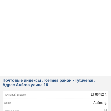
Почтовые индексы
›
Kelmės район
›
Tytuvėnai
›
Адрес Aušros улица 16
LT-86482
Aušros g.
16