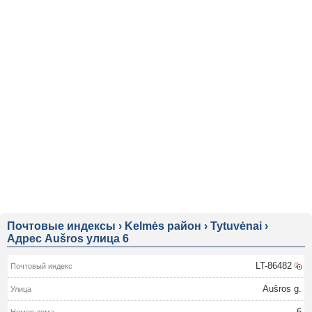
Почтовые индексы
›
Kelmės район
›
Tytuvėnai
›
Адрес Aušros улица 6
LT-86482
Aušros g.
6