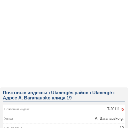
Почтовые индексы
›
Ukmergės район
›
Ukmergė
›
Адрес A. Baranausko улица 19
LT-20111
A. Baranausko g.
19