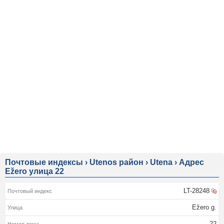
Почтовые индексы
›
Utenos район
›
Utena
›
Адрес
Ežero улица 22
LT-28248
Ežero g.
22