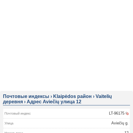
Почтовые индексы
›
Klaipėdos район
›
Vaitelių
деревня
›
Адрес Aviečių улица 12
LT-96175
Aviečių g.
12