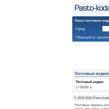
Поиск почтового инд
Город
* Пожалуйста, заполня
Почтовые индек
Почтовый индекс
LT-59290
© 2010-2026 Pasto-kodai
Почтовые индексы (по
адрес или группу адре