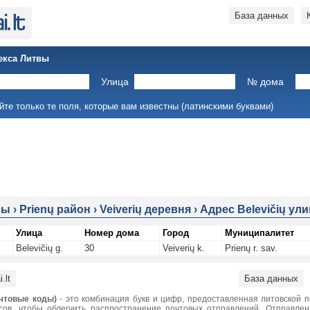
База данных
екса Литвы
Улица
№ дома
йте только те поля, которые вам известны (латинскими буквами)
сы
›
Prienų район
›
Veiverių деревня
›
Адрес Belevičių ули
Улица
Номер дома
Город
Муниципалитет
Belevičių g.
30
Veiverių k.
Prienų r. sav.
.lt
База данных
чтовые коды)
- это комбинация букв и цифр, предоставленная литовской 
сов, чтобы облегчить распространение почтовых отправлений. Отправле