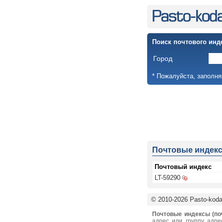
Поиск почтового инд
Город
* Пожалуйста, заполня
Почтовые индек
Почтовый индекс
LT-59290
© 2010-2026 Pasto-kodai
Почтовые индексы (по
адрес или группу адре