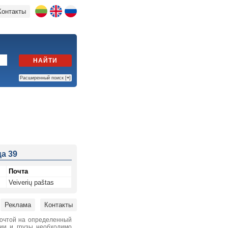
Контакты
НАЙТИ
Расширенный поиск [
+
]
а 39
Почта
Veiverių paštas
Реклама
Контакты
почтой на определенный
нии и грузы необходимо