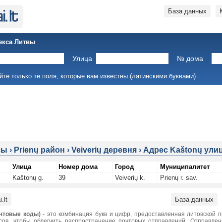
База данных
екса Литвы
Улица
№ дома
йте только те поля, которые вам известны (латинскими буквами)
сы
›
Prienų район
›
Veiverių деревня
›
Адрес Kaštonų улиц
Улица
Номер дома
Город
Муниципалитет
Kaštonų g.
39
Veiverių k.
Prienų r. sav.
.lt
База данных
чтовые коды)
- это комбинация букв и цифр, предоставленная литовской 
сов, чтобы облегчить распространение почтовых отправлений. Отправле