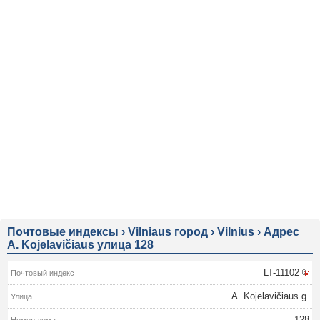
Почтовые индексы
›
Vilniaus город
›
Vilnius
›
Адрес
A. Kojelavičiaus улица 128
LT-11102
A. Kojelavičiaus g.
128