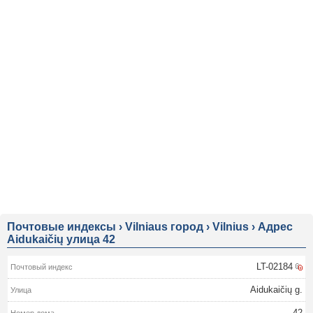
Почтовые индексы
›
Vilniaus город
›
Vilnius
›
Адрес
Aidukaičių улица 42
LT-02184
Aidukaičių g.
42