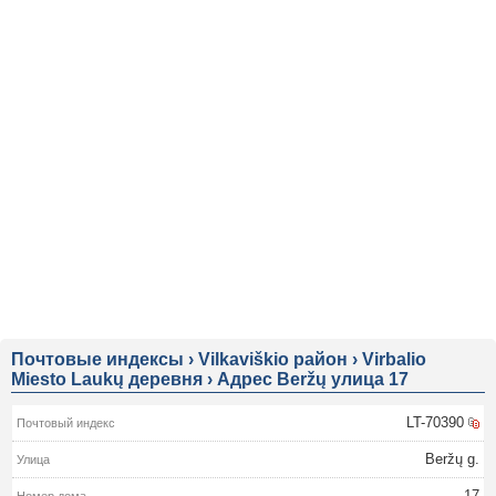
Почтовые индексы
›
Vilkaviškio район
›
Virbalio
Miesto Laukų деревня
›
Адрес Beržų улица 17
LT-70390
Beržų g.
17