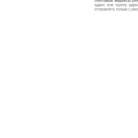
Почтовые индексы (по
адрес или группу адре
отправлять только с ук