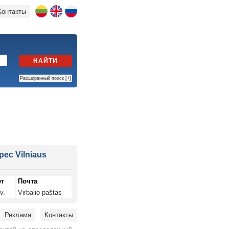
Контакты
НАЙТИ
Расширенный поиск [
+
]
рес Vilniaus
ет
Почта
v.
Virbalio paštas
Реклама
Контакты