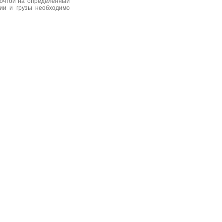
почтой на определенный
нии и грузы необходимо