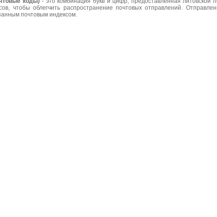
чтовые коды)
- это комбинация букв и цифр, предоставленная литовской 
сов, чтобы облегчить распространение почтовых отправлений. Отправле
азанным почтовым индексом.