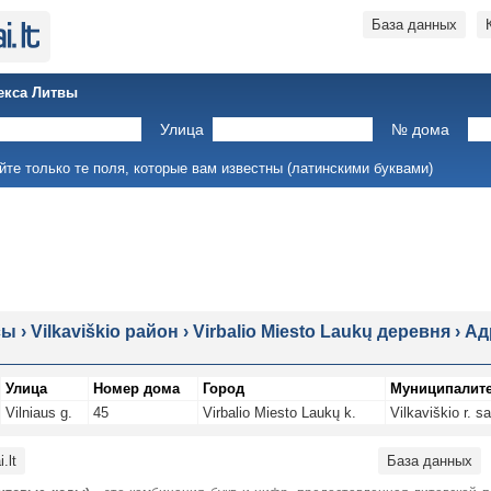
База данных
екса Литвы
Улица
№ дома
йте только те поля, которые вам известны (латинскими буквами)
сы
›
Vilkaviškio район
›
Virbalio Miesto Laukų деревня
›
Ад
Улица
Номер дома
Город
Муниципалит
Vilniaus g.
45
Virbalio Miesto Laukų k.
Vilkaviškio r. sa
.lt
База данных