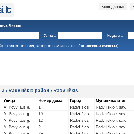
База данных
екса Литвы
Улица
№ дома
йте только те поля, которые вам известны (латинскими буквами)
сы
›
Radviliškio район
›
Radviliškis
Улица
Номер дома
Город
Муниципалитет
A. Povyliaus g.
1
Radviliškis
Radviliškio r. sav.
A. Povyliaus g.
10
Radviliškis
Radviliškio r. sav.
A. Povyliaus g.
12
Radviliškis
Radviliškio r. sav.
A. Povyliaus g.
2
Radviliškis
Radviliškio r. sav.
A. Povyliaus g.
2A
Radviliškis
Radviliškio r. sav.