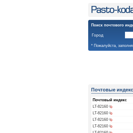
Поиск почтового инд
Город
* Пожалуйста, заполня
Почтовые индек
Почтовый индекс
LT-82160
LT-82160
LT-82160
LT-82160
LT-82160