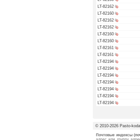
LT-82162
LT-82160
LT-82162
LT-82162
LT-82160
LT-82160
LT-82161
LT-82161
LT-82194
LT-82194
LT-82194
LT-82194
LT-82194
LT-82194
LT-82194
© 2010-2026 Pasto-kodai
Почтовые индексы (по
адрес или группу адре