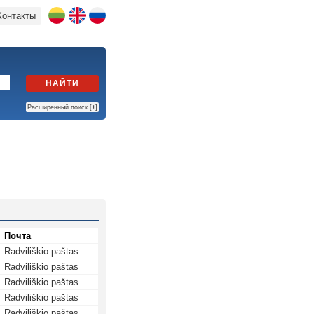
Контакты
НАЙТИ
Расширенный поиск [
+
]
Почта
Radviliškio paštas
Radviliškio paštas
Radviliškio paštas
Radviliškio paštas
Radviliškio paštas