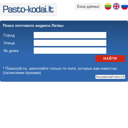
База данных
Поиск почтового индекса Литвы
Город
Улица
№ дома
НАЙТИ
* Пожалуйста, заполняйте только те поля, которые вам известны
(латинскими буквами)
Расширенный поиск [
+
]