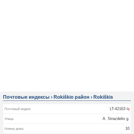
Почтовые индексы
›
Rokiškio район
›
Rokiškis
LT-42163
A. Strazdelio g.
10