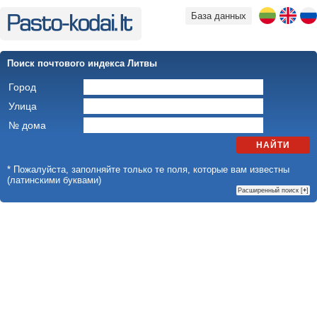
База данных
Поиск почтового индекса Литвы
Город
Улица
№ дома
НАЙТИ
* Пожалуйста, заполняйте только те поля, которые вам известны
(латинскими буквами)
Расширенный поиск [
+
]