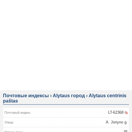
Почтовые индексы
›
Alytaus город
›
Alytaus centrinis
paštas
LT-62368
A. Jonyno g.
35