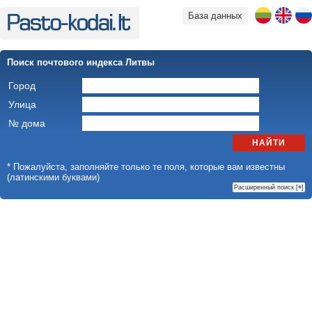
База данных
Поиск почтового индекса Литвы
Город
Улица
№ дома
НАЙТИ
* Пожалуйста, заполняйте только те поля, которые вам известны
(латинскими буквами)
Расширенный поиск [
+
]