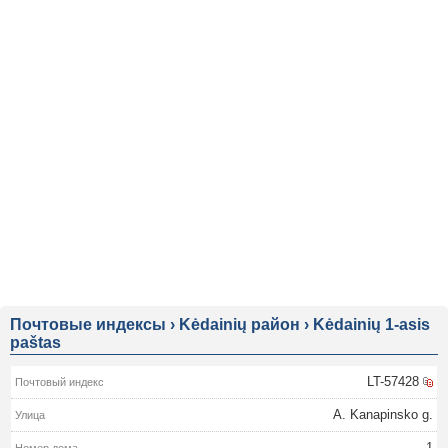
Почтовые индексы
›
Kėdainių район
›
Kėdainių 1-asis
paštas
LT-57428
A. Kanapinsko g.
1