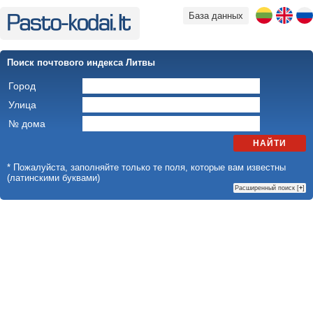
База данных
Поиск почтового индекса Литвы
Город
Улица
№ дома
НАЙТИ
* Пожалуйста, заполняйте только те поля, которые вам известны
(латинскими буквами)
Расширенный поиск [
+
]