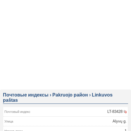
Почтовые индексы
›
Pakruojo район
›
Linkuvos
paštas
LT-83428
Alyvų g.
1