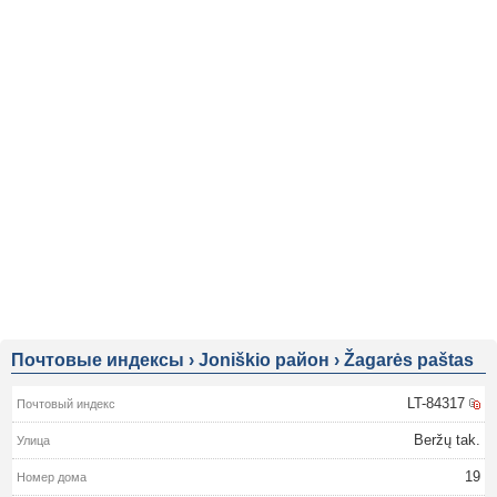
Почтовые индексы
›
Joniškio район
›
Žagarės paštas
LT-84317
Beržų tak.
19