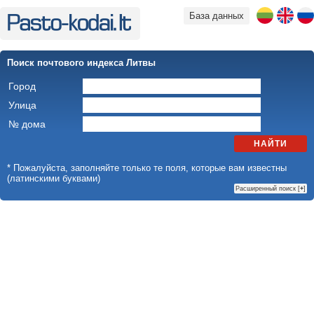
База данных
Поиск почтового индекса Литвы
Город
Улица
№ дома
НАЙТИ
* Пожалуйста, заполняйте только те поля, которые вам известны
(латинскими буквами)
Расширенный поиск [
+
]