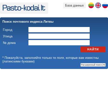
База данных
Поиск почтового индекса Литвы
Город
Улица
№ дома
НАЙТИ
* Пожалуйста, заполняйте только те поля, которые вам известны
(латинскими буквами)
Расширенный поиск [
+
]