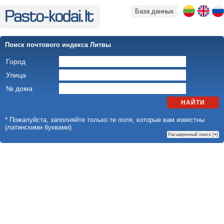
База данных
Поиск почтового индекса Литвы
Город
Улица
№ дома
НАЙТИ
* Пожалуйста, заполняйте только те поля, которые вам известны
(латинскими буквами)
Расширенный поиск [
+
]