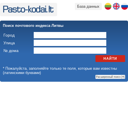
База данных
Поиск почтового индекса Литвы
Город
Улица
№ дома
НАЙТИ
* Пожалуйста, заполняйте только те поля, которые вам известны
(латинскими буквами)
Расширенный поиск [
+
]