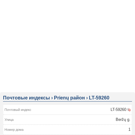
Почтовые индексы
›
Prienų район
›
LT-59260
LT-59260
Beržų g.
1