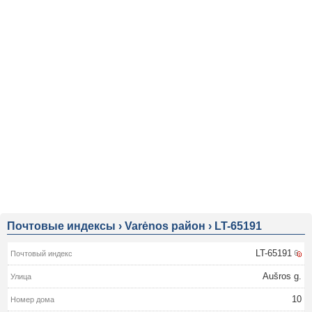
Почтовые индексы
›
Varėnos район
›
LT-65191
LT-65191
Aušros g.
10