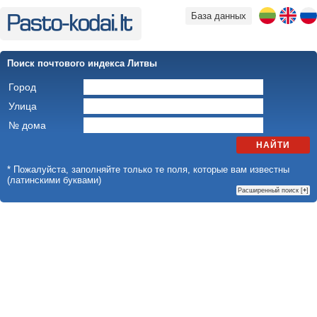
База данных
Поиск почтового индекса Литвы
Город
Улица
№ дома
НАЙТИ
* Пожалуйста, заполняйте только те поля, которые вам известны
(латинскими буквами)
Расширенный поиск [
+
]