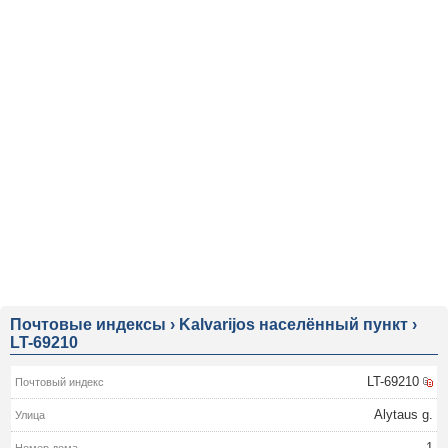
Почтовые индексы
›
Kalvarijos населённый пункт
›
LT-69210
LT-69210
Alytaus g.
1