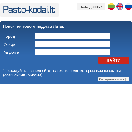
База данных
Поиск почтового индекса Литвы
Город
Улица
№ дома
НАЙТИ
* Пожалуйста, заполняйте только те поля, которые вам известны
(латинскими буквами)
Расширенный поиск [
+
]