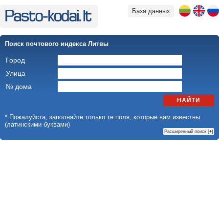
База данных
Поиск почтового индекса Литвы
Город
Улица
№ дома
НАЙТИ
* Пожалуйста, заполняйте только те поля, которые вам известны
(латинскими буквами)
Расширенный поиск [
+
]