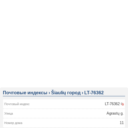
Почтовые индексы
›
Šiaulių город
›
LT-76362
LT-76362
Agrastų g.
11