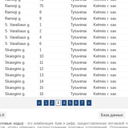
Ramioji g.
75
Tytuvėnai
Kelmės r. sav.
Ramioji g.
8
Tytuvėnai
Kelmės r. sav.
Ramioji g.
9
Tytuvėnai
Kelmės r. sav.
S. Varašiaus g.
1
Tytuvėnai
Kelmės r. sav.
S. Varašiaus g.
2
Tytuvėnai
Kelmės r. sav.
S. Varašiaus g.
4
Tytuvėnai
Kelmės r. sav.
S. Varašiaus g.
6
Tytuvėnai
Kelmės r. sav.
Skaisgirio g.
1
Tytuvėnai
Kelmės r. sav.
Skaisgirio g.
10
Tytuvėnai
Kelmės r. sav.
Skaisgirio g.
11
Tytuvėnai
Kelmės r. sav.
Skaisgirio g.
12
Tytuvėnai
Kelmės r. sav.
Skaisgirio g.
13
Tytuvėnai
Kelmės r. sav.
Skaisgirio g.
14
Tytuvėnai
Kelmės r. sav.
Skaisgirio g.
15
Tytuvėnai
Kelmės r. sav.
Skaisgirio g.
16
Tytuvėnai
Kelmės r. sav.
«
1
2
3
4
5
6
7
»
.lt
База данных
чтовые коды)
- это комбинация букв и цифр, предоставленная литовской 
сов, чтобы облегчить распространение почтовых отправлений. Отправле