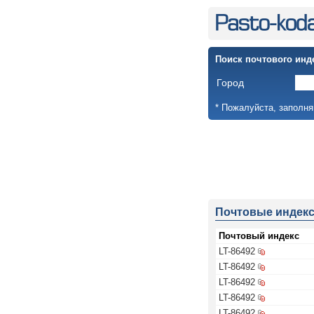
Поиск почтового инд
Город
* Пожалуйста, заполня
Почтовые индек
Почтовый индекс
LT-86492
LT-86492
LT-86492
LT-86492
LT-86492