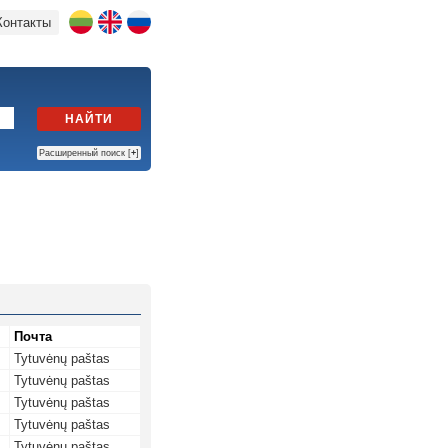
Контакты
НАЙТИ
Расширенный поиск [
+
]
Почта
Tytuvėnų paštas
Tytuvėnų paštas
Tytuvėnų paštas
Tytuvėnų paštas
Tytuvėnų paštas