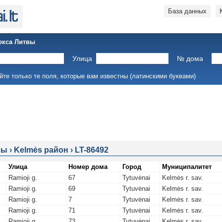
База данных
екса Литвы
Улица
№ дома
йте только те поля, которые вам известны (латинскими буквами)
сы
›
Kelmės район
›
LT-86492
Улица
Номер дома
Город
Муниципалитет
Ramioji g.
67
Tytuvėnai
Kelmės r. sav.
Ramioji g.
69
Tytuvėnai
Kelmės r. sav.
Ramioji g.
7
Tytuvėnai
Kelmės r. sav.
Ramioji g.
71
Tytuvėnai
Kelmės r. sav.
Ramioji g.
73
Tytuvėnai
Kelmės r. sav.