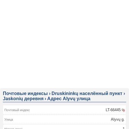
Почтовые индексы
›
Druskininkų населённый пункт
›
Jaskonių деревня
›
Адрес Alyvų улица
LT-66445
Alyvų g.
1