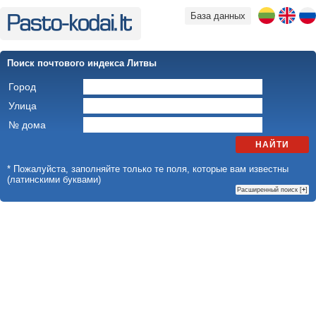
База данных
Поиск почтового индекса Литвы
Город
Улица
№ дома
НАЙТИ
* Пожалуйста, заполняйте только те поля, которые вам известны
(латинскими буквами)
Расширенный поиск [
+
]