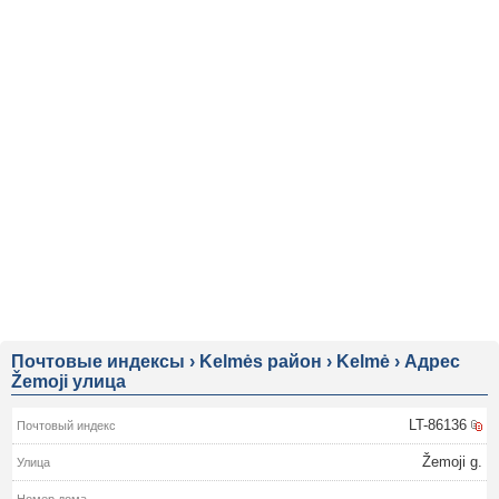
Почтовые индексы
›
Kelmės район
›
Kelmė
›
Адрес
Žemoji улица
LT-86136
Žemoji g.