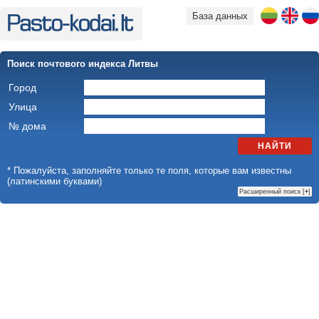
База данных
Поиск почтового индекса Литвы
Город
Улица
№ дома
НАЙТИ
* Пожалуйста, заполняйте только те поля, которые вам известны
(латинскими буквами)
Расширенный поиск [
+
]