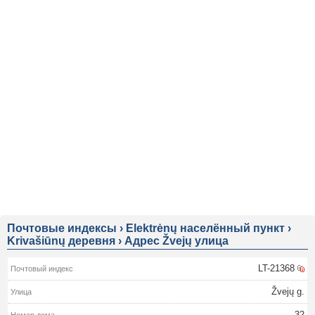
Почтовые индексы
›
Elektrėnų населённый пункт
›
Krivašiūnų деревня
›
Адрес Žvejų улица
LT-21368
Žvejų g.
32