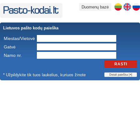
Duomenų bazė
Lietuvos pašto kodų paieška
Miestas/Vietovė
Gatvė
Namo nr.
RASTI
* Užpildykite tik tuos laukelius, kuriuos žinote
Detali paieška [
+
]