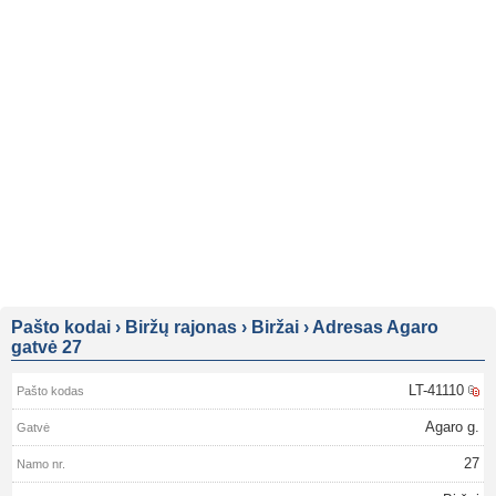
Pašto kodai
›
Biržų rajonas
›
Biržai
›
Adresas Agaro
gatvė 27
LT-41110
Agaro g.
27