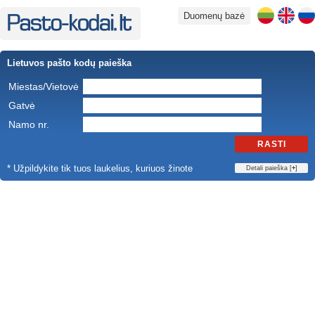
Duomenų bazė
Lietuvos pašto kodų paieška
Miestas/Vietovė
Gatvė
Namo nr.
RASTI
* Užpildykite tik tuos laukelius, kuriuos žinote
Detali paieška [
+
]