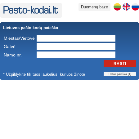
Duomenų bazė
Lietuvos pašto kodų paieška
Miestas/Vietovė
Gatvė
Namo nr.
RASTI
* Užpildykite tik tuos laukelius, kuriuos žinote
Detali paieška [
+
]