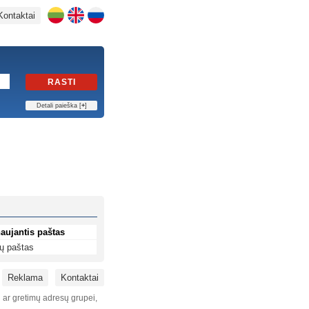
Kontaktai
RASTI
Detali paieška [
+
]
aujantis paštas
ių paštas
Reklama
Kontaktai
i ar gretimų adresų grupei,