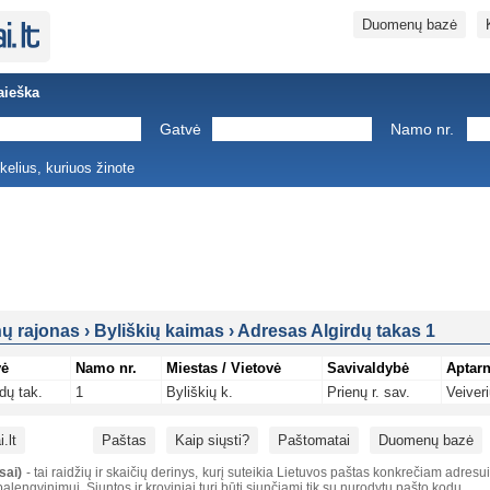
Duomenų bazė
aieška
Gatvė
Namo nr.
ukelius, kuriuos žinote
nų rajonas
›
Byliškių kaimas
›
Adresas Algirdų takas 1
vė
Namo nr.
Miestas / Vietovė
Savivaldybė
Aptarn
rdų tak.
1
Byliškių k.
Prienų r. sav.
Veiver
.lt
Paštas
Kaip siųsti?
Paštomatai
Duomenų bazė
sai)
- tai raidžių ir skaičių derinys, kurį suteikia Lietuvos paštas konkrečiam adresu
alengvinimui. Siuntos ir kroviniai turi būti siunčiami tik su nurodytu pašto kodu.