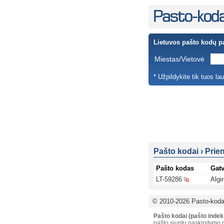
Lietuvos pašto kodų p
Miestas/Vietovė
* Užpildykite tik tuos la
Pašto kodai
›
Prie
Pašto kodas
Gat
LT-59286
Algi
© 2010-2026 Pasto-kodai
Pašto kodai (pašto indek
pašto siuntų paskirstymo p