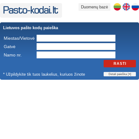
Duomenų bazė
Lietuvos pašto kodų paieška
Miestas/Vietovė
Gatvė
Namo nr.
RASTI
* Užpildykite tik tuos laukelius, kuriuos žinote
Detali paieška [
+
]