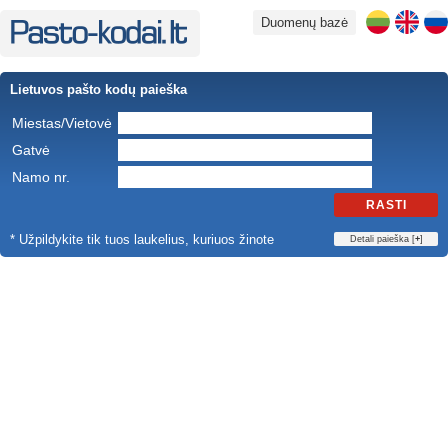
Duomenų bazė
Lietuvos pašto kodų paieška
Miestas/Vietovė
Gatvė
Namo nr.
RASTI
* Užpildykite tik tuos laukelius, kuriuos žinote
Detali paieška [
+
]