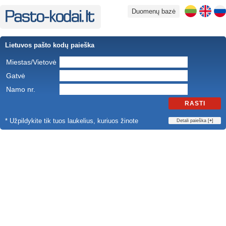
Duomenų bazė
Lietuvos pašto kodų paieška
Miestas/Vietovė
Gatvė
Namo nr.
RASTI
* Užpildykite tik tuos laukelius, kuriuos žinote
Detali paieška [
+
]