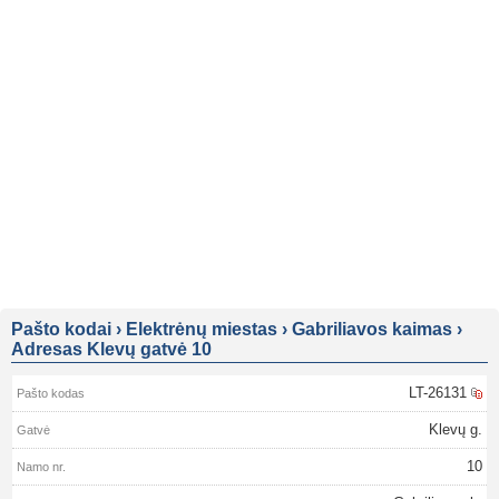
Pašto kodai
›
Elektrėnų miestas
›
Gabriliavos kaimas
›
Adresas Klevų gatvė 10
LT-26131
Klevų g.
10